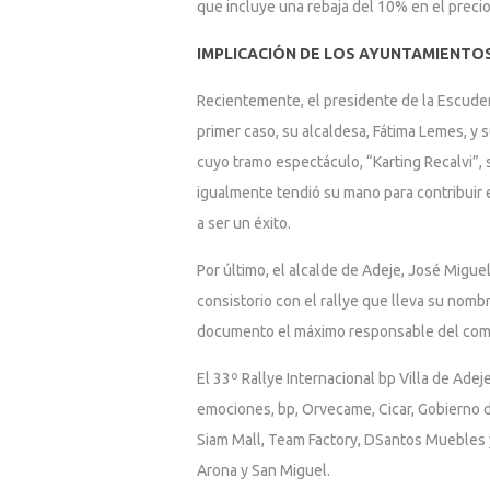
que incluye una rebaja del 10% en el precio
IMPLICACIÓN DE LOS AYUNTAMIENTO
Recientemente, el presidente de la Escuder
primer caso, su alcaldesa, Fátima Lemes, y 
cuyo tramo espectáculo, “Karting Recalvi”,
igualmente tendió su mano para contribuir e
a ser un éxito.
Por último, el alcalde de Adeje, José Migue
consistorio con el rallye que lleva su nombr
documento el máximo responsable del comit
El 33º Rallye Internacional bp Villa de Ade
emociones, bp, Orvecame, Cicar, Gobierno d
Siam Mall, Team Factory, DSantos Muebles y E
Arona y San Miguel.