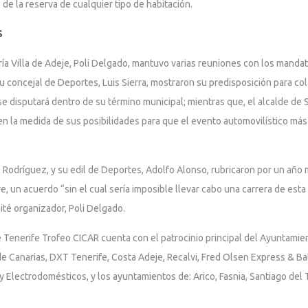
 de la reserva de cualquier tipo de habitación.
S
ía Villa de Adeje, Poli Delgado, mantuvo varias reuniones con los mandat
su concejal de Deportes, Luis Sierra, mostraron su predisposición para c
 se disputará dentro de su término municipal; mientras que, el alcalde d
n la medida de sus posibilidades para que el evento automovilístico más 
l Rodríguez, y su edil de Deportes, Adolfo Alonso, rubricaron por un año 
e, un acuerdo “sin el cual sería imposible llevar cabo una carrera de esta 
é organizador, Poli Delgado.
je Tenerife Trofeo CICAR cuenta con el patrocinio principal del Ayuntami
e Canarias, DXT Tenerife, Costa Adeje, Recalvi, Fred Olsen Express & Ba
lectrodomésticos, y los ayuntamientos de: Arico, Fasnia, Santiago del Teid