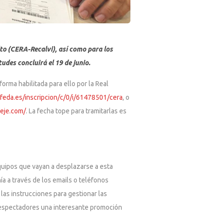
lto (CERA-Recalvi), así como para los
udes concluirá el 19 de junio.
orma habilitada para ello por la Real
feda.es/inscripcion/c/0/i/61478501/cera
, o
deje.com/
. La fecha tope para tramitarlas es
equipos que vayan a desplazarse a esta
ía a través de los emails o teléfonos
las instrucciones para gestionar las
os espectadores una interesante promoción