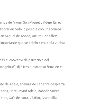
arios de Arona, San Miguel y Adeje. En el
olaborar en todo lo posible con una prueba
e San Miguel de Abona, Arturo González,
importante que se celebra en la isla vuelva
más el convenio de patrocinio del
magnitud”, dijo tras plasmar su firma en el
ento de Adeje, además de Tenerife despierta
learia, Hotel Mynd Adeje, Baobab Suites,
e, Guía de Isora, Vilaflor, Granadilla,