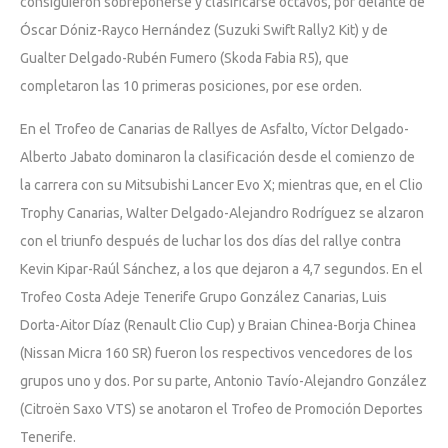
consiguieron sobreponerse y clasificarse octavos, por delante de
Óscar Dóniz-Rayco Hernández (Suzuki Swift Rally2 Kit) y de
Gualter Delgado-Rubén Fumero (Skoda Fabia R5), que
completaron las 10 primeras posiciones, por ese orden.
En el Trofeo de Canarias de Rallyes de Asfalto, Víctor Delgado-
Alberto Jabato dominaron la clasificación desde el comienzo de
la carrera con su Mitsubishi Lancer Evo X; mientras que, en el Clio
Trophy Canarias, Walter Delgado-Alejandro Rodríguez se alzaron
con el triunfo después de luchar los dos días del rallye contra
Kevin Kipar-Raúl Sánchez, a los que dejaron a 4,7 segundos. En el
Trofeo Costa Adeje Tenerife Grupo González Canarias, Luis
Dorta-Aitor Díaz (Renault Clio Cup) y Braian Chinea-Borja Chinea
(Nissan Micra 160 SR) fueron los respectivos vencedores de los
grupos uno y dos. Por su parte, Antonio Tavío-Alejandro González
(Citroën Saxo VTS) se anotaron el Trofeo de Promoción Deportes
Tenerife.