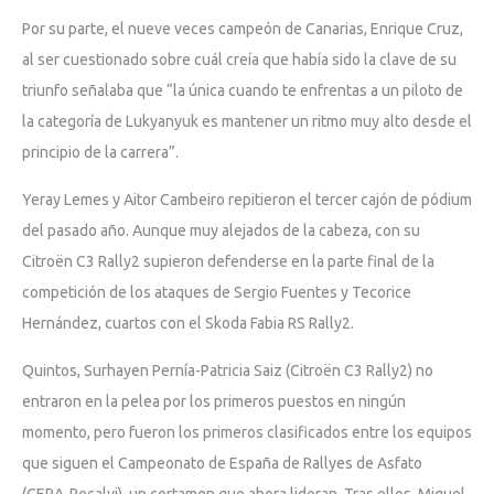
Por su parte, el nueve veces campeón de Canarias, Enrique Cruz,
al ser cuestionado sobre cuál creía que había sido la clave de su
triunfo señalaba que “la única cuando te enfrentas a un piloto de
la categoría de Lukyanyuk es mantener un ritmo muy alto desde el
principio de la carrera”.
Yeray Lemes y Aitor Cambeiro repitieron el tercer cajón de pódium
del pasado año. Aunque muy alejados de la cabeza, con su
Citroën C3 Rally2 supieron defenderse en la parte final de la
competición de los ataques de Sergio Fuentes y Tecorice
Hernández, cuartos con el Skoda Fabia RS Rally2.
Quintos, Surhayen Pernía-Patricia Saiz (Citroën C3 Rally2) no
entraron en la pelea por los primeros puestos en ningún
momento, pero fueron los primeros clasificados entre los equipos
que siguen el Campeonato de España de Rallyes de Asfato
(CERA-Recalvi), un certamen que ahora lideran. Tras ellos, Miguel