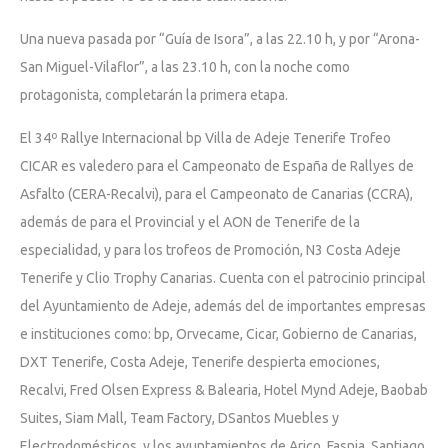
Una nueva pasada por “Guía de Isora”, a las 22.10 h, y por “Arona-
San Miguel-Vilaflor”, a las 23.10 h, con la noche como
protagonista, completarán la primera etapa.
El 34º Rallye Internacional bp Villa de Adeje Tenerife Trofeo
CICAR es valedero para el Campeonato de España de Rallyes de
Asfalto (CERA-Recalvi), para el Campeonato de Canarias (CCRA),
además de para el Provincial y el AON de Tenerife de la
especialidad, y para los trofeos de Promoción, N3 Costa Adeje
Tenerife y Clio Trophy Canarias. Cuenta con el patrocinio principal
del Ayuntamiento de Adeje, además del de importantes empresas
e instituciones como: bp, Orvecame, Cicar, Gobierno de Canarias,
DXT Tenerife, Costa Adeje, Tenerife despierta emociones,
Recalvi, Fred Olsen Express & Balearia, Hotel Mynd Adeje, Baobab
Suites, Siam Mall, Team Factory, DSantos Muebles y
Electrodomésticos, y los ayuntamientos de Arico, Fasnia, Santiago