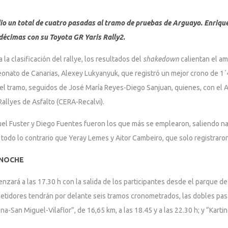
dio un total de cuatro pasadas al tramo de pruebas de Arguayo. Enrique
décimas con su Toyota GR Yaris Rally2.
la clasificación del rallye, los resultados del
shakedown
calientan el am
onato de Canarias, Alexey Lukyanyuk, que registró un mejor crono de 1´
 del tramo, seguidos de José María Reyes-Diego Sanjuan, quienes, con el 
llyes de Asfalto (CERA-Recalvi).
Miguel Fuster y Diego Fuentes fueron los que más se emplearon, saliendo
2, todo lo contrario que Yeray Lemes y Aitor Cambeiro, que solo registraro
 NOCHE
enzará a las 17.30 h con la salida de los participantes desde el parque de
etidores tendrán por delante seis tramos cronometrados, las dobles pas
rona-San Miguel-Vilaflor”, de 16,65 km, a las 18.45 y a las 22.30 h; y “Kar