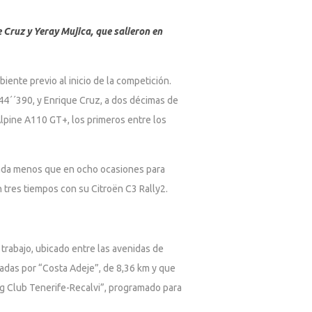
 Cruz y Yeray Mujica, que salieron en
biente previo al inicio de la competición.
44´´390, y Enrique Cruz, a dos décimas de
Alpine A110 GT+, los primeros entre los
 nada menos que en ocho ocasiones para
n tres tiempos con su Citroën C3 Rally2.
 trabajo, ubicado entre las avenidas de
adas por “Costa Adeje”, de 8,36 km y que
ting Club Tenerife-Recalvi”, programado para