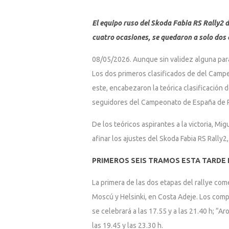
El equipo ruso del Skoda Fabia RS Rally2 
cuatro ocasiones, se quedaron a solo dos 
08/05/2026. Aunque sin validez alguna para 
Los dos primeros clasificados de del Campe
este, encabezaron la teórica clasificación
seguidores del Campeonato de España de Ra
De los teóricos aspirantes a la victoria, 
afinar los ajustes del Skoda Fabia RS Rally
PRIMEROS SEIS TRAMOS ESTA TARDE
La primera de las dos etapas del rallye com
Moscú y Helsinki, en Costa Adeje. Los comp
se celebrará a las 17.55 y a las 21.40 h; “A
las 19.45 y las 23.30 h.