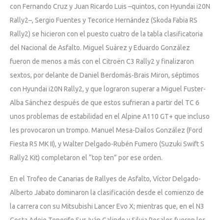
con Fernando Cruz y Juan Ricardo Luis –quintos, con Hyundai i20N
Rally2­–, Sergio Fuentes y Tecorice Hernández (Skoda Fabia RS
Rally2) se hicieron con el puesto cuatro de la tabla clasificatoria
del Nacional de Asfalto. Miguel Suárez y Eduardo González
fueron de menos a más con el Citroën C3 Rally2 y finalizaron
sextos, por delante de Daniel Berdomás-Brais Miron, séptimos
con Hyundai i20N Rally2, y que lograron superar a Miguel Fuster-
Alba Sánchez después de que estos sufrieran a partir del TC 6
unos problemas de estabilidad en el Alpine A110 GT+ que incluso
les provocaron un trompo. Manuel Mesa-Dailos González (Ford
Fiesta R5 MK II), y Walter Delgado-Rubén Fumero (Suzuki Swift S
Rally2 Kit) completaron el “top ten” por ese orden.
En el Trofeo de Canarias de Rallyes de Asfalto, Víctor Delgado-
Alberto Jabato dominaron la clasificación desde el comienzo de
la carrera con su Mitsubishi Lancer Evo X; mientras que, en el N3
Costa Adeje Tenerife Sur, Iván Galindo y Silvia Rosales fueron los