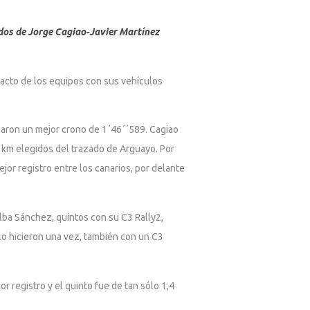
idos de Jorge Cagiao-Javier Martínez
tacto de los equipos con sus vehículos
caron un mejor crono de 1´46´´589. Cagiao
 km elegidos del trazado de Arguayo. Por
or registro entre los canarios, por delante
Alba Sánchez, quintos con su C3 Rally2,
lo hicieron una vez, también con un C3
r registro y el quinto fue de tan sólo 1,4