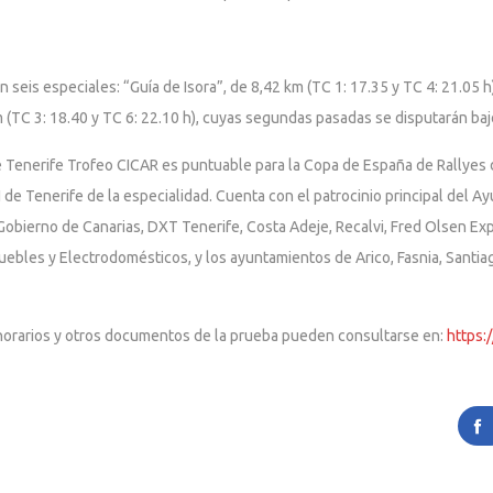
seis especiales: “Guía de Isora”, de 8,42 km (TC 1: 17.35 y TC 4: 21.05 h
m (TC 3: 18.40 y TC 6: 22.10 h), cuyas segundas pasadas se disputarán bajo
je Tenerife Trofeo CICAR es puntuable para la Copa de España de Rallyes 
de Tenerife de la especialidad. Cuenta con el patrocinio principal del 
Gobierno de Canarias, DXT Tenerife, Costa Adeje, Recalvi, Fred Olsen Ex
ebles y Electrodomésticos, y los ayuntamientos de Arico, Fasnia, Santiago 
es, horarios y otros documentos de la prueba pueden consultarse en:
https: