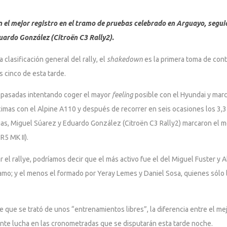
 el mejor registro en el tramo de pruebas celebrado en Arguayo, segu
uardo González (Citroën C3 Rally2).
clasificación general del rally, el
shakedown
es la primera toma de con
s cinco de esta tarde.
o pasadas intentando coger el mayor
feeling
posible con el Hyundai y mar
imas con el Alpine A110 y después de recorrer en seis ocasiones los 3,3
as, Miguel Súarez y Eduardo González (Citroën C3 Rally2) marcaron el mej
R5 MK II).
 el rallye, podríamos decir que el más activo fue el del Miguel Fuster y 
ramo; y el menos el formado por Yeray Lemes y Daniel Sosa, quienes sólo 
 que se trató de unos “entrenamientos libres”, la diferencia entre el mejo
nte lucha en las cronometradas que se disputarán esta tarde noche.