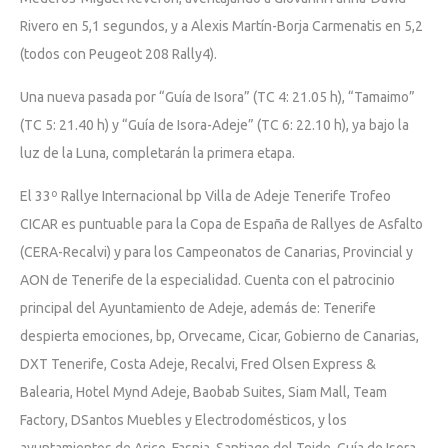
Rivero en 5,1 segundos, y a Alexis Martín-Borja Carmenatis en 5,2
(todos con Peugeot 208 Rally4).
Una nueva pasada por “Guía de Isora” (TC 4: 21.05 h), “Tamaimo”
(TC 5: 21.40 h) y “Guía de Isora-Adeje” (TC 6: 22.10 h), ya bajo la
luz de la Luna, completarán la primera etapa.
El 33º Rallye Internacional bp Villa de Adeje Tenerife Trofeo
CICAR es puntuable para la Copa de España de Rallyes de Asfalto
(CERA-Recalvi) y para los Campeonatos de Canarias, Provincial y
AON de Tenerife de la especialidad. Cuenta con el patrocinio
principal del Ayuntamiento de Adeje, además de: Tenerife
despierta emociones, bp, Orvecame, Cicar, Gobierno de Canarias,
DXT Tenerife, Costa Adeje, Recalvi, Fred Olsen Express &
Balearia, Hotel Mynd Adeje, Baobab Suites, Siam Mall, Team
Factory, DSantos Muebles y Electrodomésticos, y los
ayuntamientos de Arico, Fasnia, Santiago del Teide, Guía de Isora,