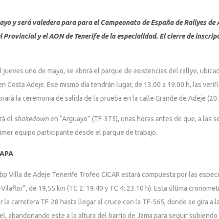
mayo y será valedera para para el Campeonato de España de Rallyes de 
rovincial y el AON de Tenerife de la especialidad. El cierre de inscrip
ueves uno de mayo, se abrirá el parque de asistencias del rallye, ubicado
en Costa Adeje. Ese mismo día tendrán lugar, de 13.00 a 19.00 h, las veri
brará la ceremonia de salida de la prueba en la calle Grande de Adeje (20.
rá el
shakedown
en “Arguayo” (TF-375), unas horas antes de que, a las se
primer equipo participante desde el parque de trabajo.
TAPA
al bp Villa de Adeje Tenerife Trofeo CICAR estará compuesta por las especi
Vilaflor”, de 19,55 km (TC 2: 19.40 y TC 4: 23.10 h). Esta última cronometr
 la carretera TF-28 hasta llegar al cruce con la TF-565, donde se gira a l
el, abandonando este a la altura del barrio de Jama para seguir subiendo 