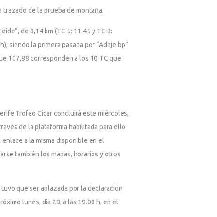
do trazado de la prueba de montaña.
eide”, de 8,14 km (TC 5: 11.45 y TC 8:
0 h), siendo la primera pasada por “Adeje bp”
s que 107,88 corresponden a los 10 TC que
nerife Trofeo Cicar concluirá este miércoles,
través de la plataforma habilitada para ello
enlace a la misma disponible en el
arse también los mapas, horarios y otros
e tuvo que ser aplazada por la declaración
ximo lunes, día 28, a las 19.00 h, en el