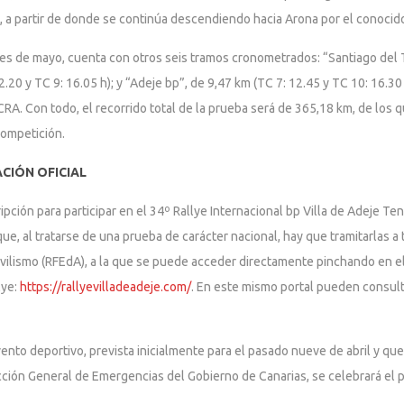
ona, a partir de donde se continúa descendiendo hacia Arona por el conoci
res de mayo, cuenta con otros seis tramos cronometrados: “Santiago del T
2.20 y TC 9: 16.05 h); y “Adeje bp”, de 9,47 km (TC 7: 12.45 y TC 10: 16.3
CCRA. Con todo, el recorrido total de la prueba será de 365,18 km, de lo
competición.
ACIÓN OFICIAL
ipción para participar en el 34º Rallye Internacional bp Villa de Adeje Te
que, al tratarse de una prueba de carácter nacional, hay que tramitarlas a 
ilismo (RFEdA), a la que se puede acceder directamente pinchando en el 
lye:
https://rallyevilladeadeje.com/
. En este mismo portal pueden consult
evento deportivo, prevista inicialmente para el pasado nueve de abril y qu
cción General de Emergencias del Gobierno de Canarias, se celebrará el pró