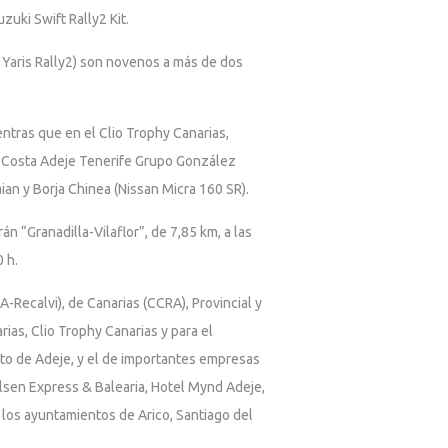
uki Swift Rally2 Kit.
 Yaris Rally2) son novenos a más de dos
ntras que en el Clio Trophy Canarias,
eo Costa Adeje Tenerife Grupo González
ian y Borja Chinea (Nissan Micra 160 SR).
n “Granadilla-Vilaflor”, de 7,85 km, a las
0 h.
-Recalvi), de Canarias (CCRA), Provincial y
as, Clio Trophy Canarias y para el
to de Adeje, y el de importantes empresas
Olsen Express & Balearia, Hotel Mynd Adeje,
 los ayuntamientos de Arico, Santiago del