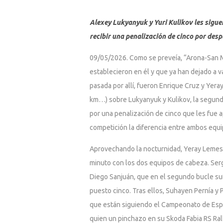
Alexey Lukyanyuk y Yuri Kulikov les siguen
recibir una penalización de cinco por desp
09/05/2026. Como se preveía, “Arona-San Mig
establecieron en él y que ya han dejado a va
pasada por allí, fueron Enrique Cruz y Yera
km…) sobre Lukyanyuk y Kulikov, la segunda
por una penalización de cinco que les fue 
competición la diferencia entre ambos equip
Aprovechando la nocturnidad, Yeray Lemes y
minuto con los dos equipos de cabeza. Ser
Diego Sanjuán, que en el segundo bucle suf
puesto cinco. Tras ellos, Suhayen Pernía y P
que están siguiendo el Campeonato de Espa
quien un pinchazo en su Skoda Fabia RS Rall