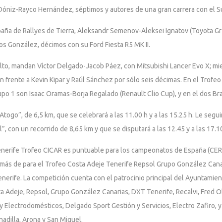
óniz-Rayco Hernández, séptimos y autores de una gran carrera con el Suz
aña de Rallyes de Tierra, Aleksandr Semenov-Aleksei Ignatov (Toyota Gr
os González, décimos con su Ford Fiesta R5 MK II.
alto, mandan Víctor Delgado-Jacob Páez, con Mitsubishi Lancer Evo X; mie
 frente a Kevin Kipar y Raúl Sánchez por sólo seis décimas. En el Trof
rupo 1 son Isaac Oramas-Borja Regalado (Renault Clio Cup), y en el dos Bra
ogo”, de 6,5 km, que se celebrará a las 11.00 h y a las 15.25 h. Le seguirá
l”, con un recorrido de 8,65 km y que se disputará a las 12.45 y a las 17.1
 Tenerife Trofeo CICAR es puntuable para los campeonatos de España (CERA
más de para el Trofeo Costa Adeje Tenerife Repsol Grupo González Canari
erife. La competición cuenta con el patrocinio principal del Ayuntamien
ta Adeje, Repsol, Grupo González Canarias, DXT Tenerife, Recalvi, Fred 
 Electrodomésticos, Delgado Sport Gestión y Servicios, Electro Zafiro, y
anadilla, Arona y San Miguel.