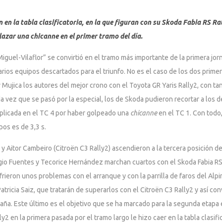
 en la tabla clasificatoria, en la que figuran con su Skoda Fabia RS Ra
lazar una chicanne en el primer tramo del día.
uel-Vilaflor” se convirtió en el tramo más importante de la primera jorn
rios equipos descartados para el triunfo. No es el caso de los dos primero
y Mujica los autores del mejor crono con el Toyota GR Yaris Rally2, con ta
 vez que se pasó por la especial, los de Skoda pudieron recortar a los
aplicada en el TC 4 por haber golpeado una
chicanne
en el TC 1. Con todo,
os es de 3,3 s.
 Aitor Cambeiro (Citroën C3 Rally2) ascendieron a la tercera posición de
gio Fuentes y Tecorice Hernández marchan cuartos con el Skoda Fabia RS
rieron unos problemas con el arranque y con la parrilla de faros del Alp
atricia Saiz, que tratarán de superarlos con el Citroën C3 Rally2 y así co
ña. Este último es el objetivo que se ha marcado para la segunda etapa 
y2 en la primera pasada por el tramo largo le hizo caer en la tabla clasif