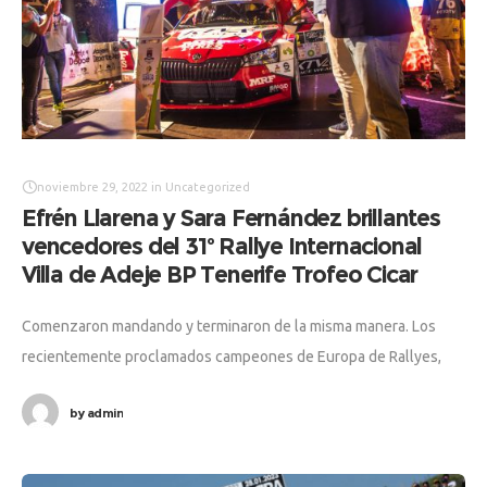
noviembre 29, 2022
in
Uncategorized
Efrén Llarena y Sara Fernández brillantes
vencedores del 31º Rallye Internacional
Villa de Adeje BP Tenerife Trofeo Cicar
Comenzaron mandando y terminaron de la misma manera. Los
recientemente proclamados campeones de Europa de Rallyes,
Efrén Llarena y Sara Fernández alcanzaron una victoria muy
by
admin
trabajada ante los locales Enrique