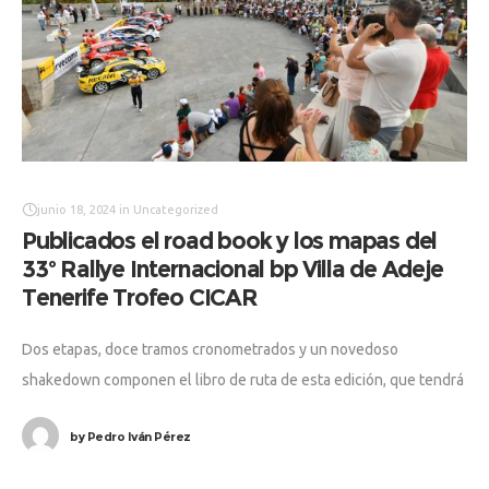
junio 18, 2024
in
Uncategorized
Publicados el road book y los mapas del
33º Rallye Internacional bp Villa de Adeje
Tenerife Trofeo CICAR
Dos etapas, doce tramos cronometrados y un novedoso
shakedown componen el libro de ruta de esta edición, que tendrá
un recorrido total de 419,66 km, de los cuales 114,72 serán
by
Pedro Iván Pérez