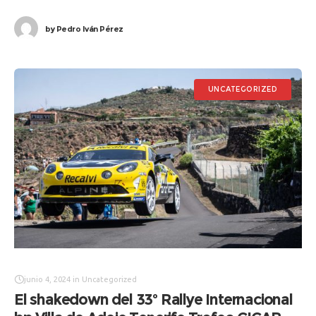
Copa de España de Rallyes
by
Pedro Iván Pérez
UNCATEGORIZED
junio 4, 2024
in
Uncategorized
El shakedown del 33º Rallye Internacional