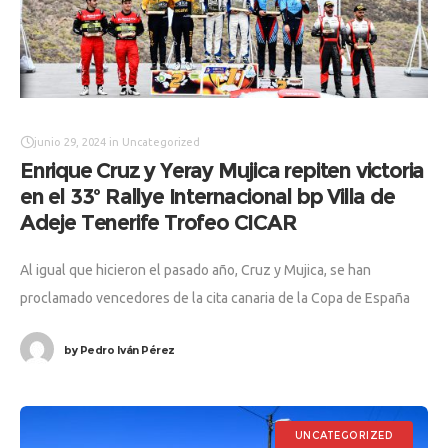
junio 29, 2024
in
Uncategorized
Enrique Cruz y Yeray Mujica repiten victoria
en el 33º Rallye Internacional bp Villa de
Adeje Tenerife Trofeo CICAR
Al igual que hicieron el pasado año, Cruz y Mujica, se han
proclamado vencedores de la cita canaria de la Copa de España
de Rallyes de Asfalto (CERA-Recalvi), en cuyo
by
Pedro Iván Pérez
UNCATEGORIZED