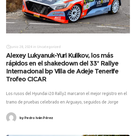
junio 28, 2024
in
Uncategorized
Alexey Lukyanuk-Yuri Kulikov, los más
rápidos en el shakedown del 33º Rallye
Internacional bp Villa de Adeje Tenerife
Trofeo CICAR
Los rusos del Hyundai i20 Rally2 marcaron el mejor registro en el
tramo de pruebas celebrado en Arguayo, seguidos de Jorge
Cagiao-Javier Martínez (Alpine A110 R-GT) y de Miguel Suárez-
by
Pedro Iván Pérez
Eduardo