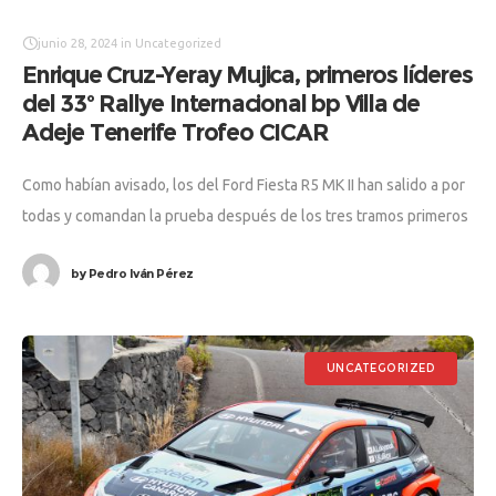
junio 28, 2024
in
Uncategorized
Enrique Cruz-Yeray Mujica, primeros líderes
del 33º Rallye Internacional bp Villa de
Adeje Tenerife Trofeo CICAR
Como habían avisado, los del Ford Fiesta R5 MK II han salido a por
todas y comandan la prueba después de los tres tramos primeros
tramos. Les siguen en la
by
Pedro Iván Pérez
UNCATEGORIZED