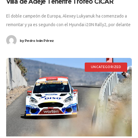
Villa de Adeje Tenerife Trofeo CICAR
El doble campeón de Europa, Alexey Lukyanuk ha comenzado a
remontar y ya es segundo con el Hyundai i20N Rally2, por delante
de Jorge Cagiao y su Alpine A110 R-GT,
by
Pedro Iván Pérez
UNCATEGORIZED