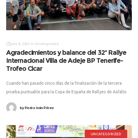
julio 6, 2023
in
Uncategorized
Agradecimientos y balance del 32º Rallye
Internacional Villa de Adeje BP Tenerife-
Trofeo Cicar
Cuando han pasado cinco días de la finalización de la tercera
prueba puntuable para la Copa de España de Rallyes de Asfalto
(CERA-Recalvi), la Escudería Villa de Adeje quiere hacer
by
Pedro Iván Pérez
UNCATEGORIZED